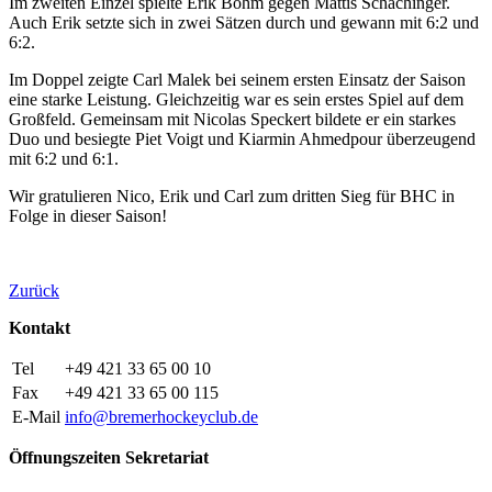
Im zweiten Einzel spielte Erik Böhm gegen Mattis Schachinger.
Auch Erik setzte sich in zwei Sätzen durch und gewann mit 6:2 und
6:2.
Im Doppel zeigte Carl Malek bei seinem ersten Einsatz der Saison
eine starke Leistung. Gleichzeitig war es sein erstes Spiel auf dem
Großfeld. Gemeinsam mit Nicolas Speckert bildete er ein starkes
Duo und besiegte Piet Voigt und Kiarmin Ahmedpour überzeugend
mit 6:2 und 6:1.
Wir gratulieren Nico, Erik und Carl zum dritten Sieg für BHC in
Folge in dieser Saison!
Zurück
Kontakt
Tel
+49 421 33 65 00 10
Fax
+49 421 33 65 00 115
E-Mail
info
@
bremerhockeyclub
.
de
Öffnungszeiten Sekretariat